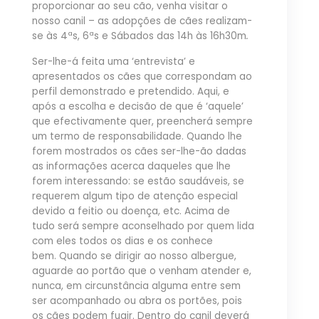
proporcionar ao seu cão, venha visitar o
nosso canil – as adopções de cães realizam-
se às 4ªs, 6ªs e Sábados das 14h às 16h30m
.
Ser-lhe-á feita uma ‘entrevista’ e
apresentados os cães que correspondam ao
perfil demonstrado e pretendido. Aqui, e
após a escolha e decisão de que é ‘aquele’
que efectivamente quer, preencherá sempre
um termo de responsabilidade. Quando lhe
forem mostrados os cães ser-lhe-ão dadas
as informações acerca daqueles que lhe
forem interessando: se estão saudáveis, se
requerem algum tipo de atenção especial
devido a feitio ou doença, etc. Acima de
tudo será sempre aconselhado por quem lida
com eles todos os dias e os conhece
bem. Quando se dirigir ao nosso albergue,
aguarde ao portão que o venham atender e,
nunca, em circunstância alguma entre sem
ser acompanhado ou abra os portões, pois
os cães podem fugir. Dentro do canil deverá