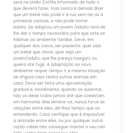
será na União Zoófila informado de tudo o
que deverá fazer, mas nunca é demais dizer
que um bebé não pode ir à rua sem ter as 4
primeiras vacinas, e não pode tomar
banho. Se adoptou um jovem /adulto terá de
lhe dar o tempo necessário para que este se
habitue ao ambiente familiar. Deve, em
qualquer dos casos, ser paciente: quer seja
um bebé que chore, quer seja um
jovem/adulto que lhe pareça inseguro ou
queira até fugir. A adaptação ao novo
ambiente requer tempo. E a mesma situação
se afigura caso tenha outros animais em
casa. Deve ser feita uma aproximação
gradual e, inicialmente, quando se ausentar,
não os deixe todos juntos até que coexistam
em harmonia. Mas lembre-se, nunca force as
relações entre eles, dê-lhes tempo que se
entenderão. Caso verifique que é impossível
a amizade entre eles, ou por qualquer outra
razão válida não consegue manter o seu cão