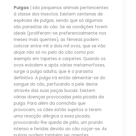
Pulgas
| são pequenos animais pertencentes
à classe dos insectos. Existem centenas de
espécies de pulgas, sendo que só algumas
são parasitas do cão. Se as condições forem
ideais (proliferam-se preferencialmente nos
meses mais quentes), as fêmeas podem
colocar entre mil a dois mil ovos, que se irão
alojar não só no pelo do cão como por
exemplo em tapetes e carpetes. Quando os
ovos eclodem e após várias metamorfoses,
surge a pulga adulta, que é o parasita
definitivo. A pulga irá então alimentar-se do
sangue do cão, perfurando a pele deste
através das suas peças bucais. Existem
várias doenças provocadas pela picada da
pulga. Para além da comichão que
provocam, os cães estão sujeitos a terem
uma reacção alérgica a essa picada,
provocando-lhe queda de pêlo, um prurido
intenso e feridas devido ao cão coçar-se. As
pulgas podem também ser agentes