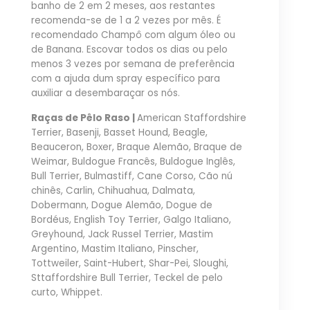
banho de 2 em 2 meses, aos restantes
recomenda-se de 1 a 2 vezes por mês. É
recomendado Champô com algum óleo ou
de Banana. Escovar todos os dias ou pelo
menos 3 vezes por semana de preferência
com a ajuda dum spray específico para
auxiliar a desembaraçar os nós.
Raças de Pêlo Raso |
American Staffordshire
Terrier, Basenji, Basset Hound, Beagle,
Beauceron, Boxer, Braque Alemão, Braque de
Weimar, Buldogue Francês, Buldogue Inglês,
Bull Terrier, Bulmastiff, Cane Corso, Cão nú
chinês, Carlin, Chihuahua, Dalmata,
Dobermann, Dogue Alemão, Dogue de
Bordéus, English Toy Terrier, Galgo Italiano,
Greyhound, Jack Russel Terrier, Mastim
Argentino, Mastim Italiano, Pinscher,
Tottweiler, Saint-Hubert, Shar-Pei, Sloughi,
Sttaffordshire Bull Terrier, Teckel de pelo
curto, Whippet.