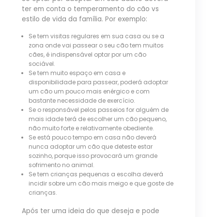
ter em conta o temperamento do cão vs
estilo de vida da família. Por exemplo:
Se tem visitas regulares em sua casa ou se a
zona onde vai passear o seu cão tem muitos
cães, é indispensável optar por um cão
sociável.
Se tem muito espaço em casa e
disponibilidade para passear, poderá adoptar
um cão um pouco mais enérgico e com
bastante necessidade de exercício.
Se o responsável pelos passeios for alguém de
mais idade terá de escolher um cão pequeno,
não muito forte e relativamente obediente.
Se está pouco tempo em casa não deverá
nunca adoptar um cão que deteste estar
sozinho, porque isso provocará um grande
sofrimento no animal.
Se tem crianças pequenas a escolha deverá
incidir sobre um cão mais meigo e que goste de
crianças.
Após ter uma ideia do que deseja e pode