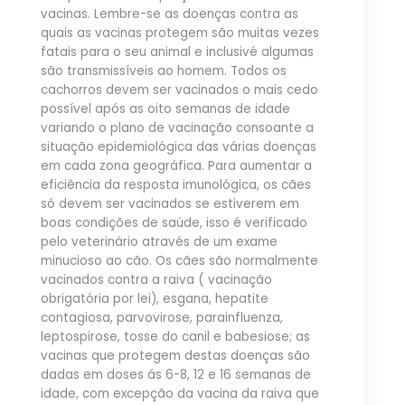
vacinas. Lembre-se as doenças contra as
quais as vacinas protegem são muitas vezes
fatais para o seu animal e inclusivé algumas
são transmissíveis ao homem. Todos os
cachorros devem ser vacinados o mais cedo
possível após as oito semanas de idade
variando o plano de vacinação consoante a
situação epidemiológica das várias doenças
em cada zona geográfica. Para aumentar a
eficiência da resposta imunológica, os cães
só devem ser vacinados se estiverem em
boas condições de saúde, isso é verificado
pelo veterinário através de um exame
minucioso ao cão. Os cães são normalmente
vacinados contra a raiva ( vacinação
obrigatória por lei), esgana, hepatite
contagiosa, parvovirose, parainfluenza,
leptospirose, tosse do canil e babesiose; as
vacinas que protegem destas doenças são
dadas em doses ás 6-8, 12 e 16 semanas de
idade, com excepção da vacina da raiva que