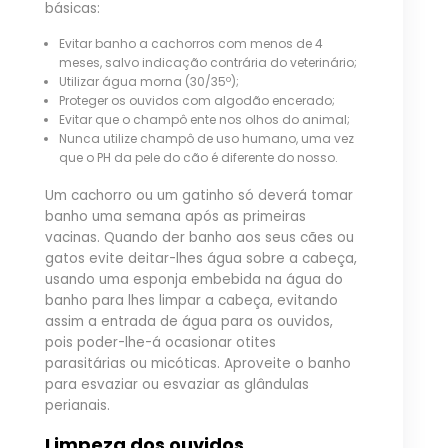
básicas:
Evitar banho a cachorros com menos de 4
meses, salvo indicação contrária do veterinário;
Utilizar água morna (30/35º);
Proteger os ouvidos com algodão encerado;
Evitar que o champô ente nos olhos do animal;
Nunca utilize champô de uso humano, uma vez
que o PH da pele do cão é diferente do nosso.
Um cachorro ou um gatinho só deverá tomar
banho uma semana após as primeiras
vacinas. Quando der banho aos seus cães ou
gatos evite deitar-lhes água sobre a cabeça,
usando uma esponja embebida na água do
banho para lhes limpar a cabeça, evitando
assim a entrada de água para os ouvidos,
pois poder-lhe-á ocasionar otites
parasitárias ou micóticas. Aproveite o banho
para esvaziar ou esvaziar as glândulas
perianais.
Limpeza dos ouvidos