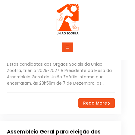
Skip
to
content
União Zoófila
Listas candidatas aos Órgãos Sociais
da União Zoófila, triénio 2025-2027
Listas candidatas aos Órgãos Sociais da União
Zoófila, triénio 2025-2027 A Presidente da Mesa da
Assembleia Geral da União Zoófila informa que
encerraram, às 23h59m de 7 de Dezembro, as…
Read More
Assembleia Geral para eleição dos