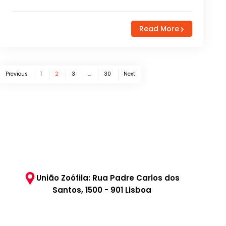
Read More
Posts
Previous
1
2
3
…
30
Next
pagination
União Zoófila: Rua Padre Carlos dos
Santos, 1500 - 901 Lisboa