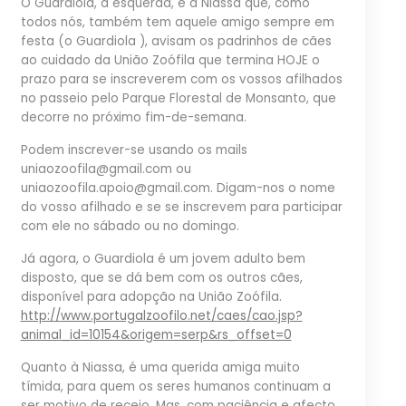
O Guardiola, à esquerda, e a Niassa que, como
todos nós, também tem aquele amigo sempre em
festa (o Guardiola
), avisam os padrinhos de cães
ao cuidado da União Zoófila que termina HOJE o
prazo para se inscreverem com os vossos afilhados
no passeio pelo Parque Florestal de Monsanto, que
decorre no próximo fim-de-semana.
Podem inscrever-se usando os mails
uniaozoofila@gmail.com ou
uniaozoofila
.apoio@gmail.com. Digam-nos o nome
do vosso afilhado e se se inscrevem para participar
com ele no sábado ou no domingo.
Já agora, o Guardiola é um jovem adulto bem
disposto, que se dá bem com os outros cães,
disponível para adopção na União Zoófila.
http://
www.portugalzoofilo.net/
caes/
cao.jsp?
animal_id=10154&ori
gem=serp&rs_offset=0
Quanto à Niassa, é uma querida amiga muito
tímida, para quem os seres humanos continuam a
ser motivo de receio. Mas, com paciência e afecto,