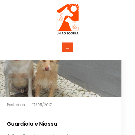
Saltar
para
o
conteúdo
União Zoófila
Posted on:
17/05/2017
Guardiola e Niassa