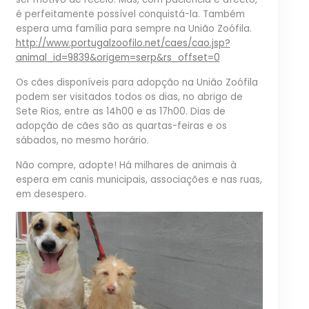
é perfeitamente possível conquistá-la. Também
espera uma família para sempre na União Zoófila.
http://
www.portugalzoofilo.net/
caes/
cao.jsp?
animal_id=9839&orig
em=serp&rs_offset=0
Os cães disponíveis para adopção na União Zoófila
podem ser visitados todos os dias, no abrigo de
Sete Rios, entre as 14h00 e as 17h00. Dias de
adopção de cães são as quartas-feiras e os
sábados, no mesmo horário.
Não compre, adopte! Há milhares de animais à
espera em canis municipais, associações e nas ruas,
em desespero.